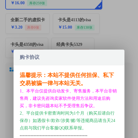
￥16.00
库存259张
全新二手的虚拟卡
卡头是4113的visa
￥3.20
￥15.00
库存0张
库存138张
卡头是4358的visa
经典卡头5329
￥18.00
￥30.00
库存0张
库存0张
购卡协议
1.卡的归属地：美国
温馨提示：本站不提供任何担保、私下
2.属于Debit PREPAID
交易被骗一律与本站无关。
3.目前测试可以过AWS,美亚，
1、本平台仅提供自动发卡、寄售服务，本平台非销
SHODAN，苹果,奈飞等。
售商，建议先咨询卖家软件使用方法和用途后购
可以spotify美区
买，非卡密问题本站不予受理售后争议。
其他未知
2、平台提供卡密查询时间为1个月（购买后请自行
(不能绑PAYPAL)
保存）如遇假卡/欺诈/涉黄/赌/等违规商品请当天24
4.卡内有1美元。
点前与我们平台客服QQ联系举报。
--------------------------------------------
5.售出一概不退。