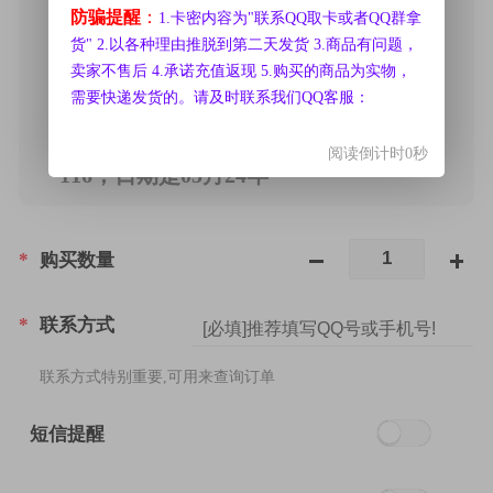
防骗提醒
：
1.卡密内容为"联系QQ取卡或者QQ群拿
6.量大议价。
货" 2.以各种理由推脱到第二天发货 3.商品有问题，
卡密的前16位是卡号，17-19位是CVV，
卖家不售后 4.承诺充值返现 5.购买的商品为实物，
最后4位是日期
需要快递发货的。请及时联系我们QQ客服：
例如：48524640432100031160524
卡号是：4852464043210003 ，cvv是
阅读倒计时0秒
116，日期是05月24年
*
购买数量
*
联系方式
联系方式特别重要,可用来查询订单
短信提醒